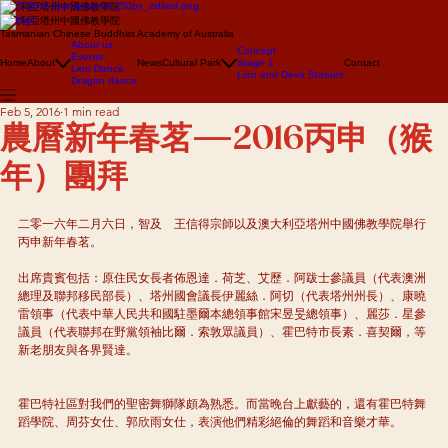
澳大利亞塔州中國佛教學院
澳大利亞塔州中國佛教學院
Tasmanian Chinese Buddhist Academy of Australia
About us
Concept
Events
Home
About
News
Cultural Park
Stage 1
Contact
Lion Dance
Lion and Deva Statues
Dragon dance
Feb 5, 2016
1 min read
農曆新年春茗—2016丙申（猴
年）團拜
二零一六年二月六日，智及　王信得宗師以及澳大利亞塔州中國佛教學院舉行
丙申新年春茗。
出席貴賓包括：原住民女長者佈恩達．荷芝、艾歷．阿跋士參議員（代表澳洲
總理及聯邦移民部長）、塔州國會議長伊麗絲．阿切（代表塔州州長）、康曉
雷領事（代表中華人民共和國駐墨爾本總領事館宋昱旻總領事）、麗莎．星參
議員（代表聯邦在野黨領袖比爾．索敦眾議員）、霍巴特市長素．喜契爾，等
新老朋友與各界賢達。
霍巴特社區對我們的聖密舞獅隊頗為熟悉。而當晚台上獻藝的，還有霍巴特舞
蹈學院、周芬女仕、郭欣雨女仕，表演他們精彩絕倫的舞蹈和音樂才華。