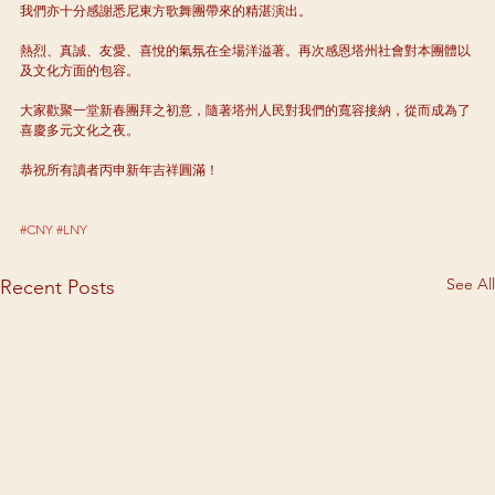
我們亦十分感謝悉尼東方歌舞團帶來的精湛演出。
熱烈、真誠、友愛、喜悅的氣氛在全場洋溢著。再次感恩塔州社會對本團體以
及文化方面的包容。
大家歡聚一堂新春團拜之初意，隨著塔州人民對我們的寬容接納，從而成為了
喜慶多元文化之夜。
恭祝所有讀者丙申新年吉祥圓滿！
#CNY
#LNY
See All
Recent Posts