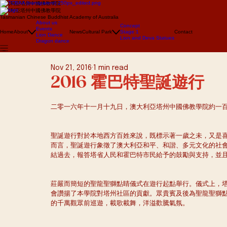
澳大利亞塔州中國佛教學院
澳大利亞塔州中國佛教學院
Tasmanian Chinese Buddhist Academy of Australia
About us
Concept
Events
Home
About
News
Cultural Park
Stage 1
Contact
Lion Dance
Lion and Deva Statues
Dragon dance
Nov 21, 2016
1 min read
2016 霍巴特聖誕遊行
二零一六年十一月十九日，澳大利亞塔州中國佛教學院約一
聖誕遊行對於本地西方百姓來說，既標示著一歲之未，又是
而言，聖誕遊行象徵了澳大利亞和平、和諧、多元文化的社
結過去，報答塔省人民和霍巴特市民給予的鼓勵與支持，並
莊嚴而簡短的聖龍聖獅點睛儀式在遊行起點舉行。儀式上，塔州州長 Wil
會讚揚了本學院對塔州社區的貢獻。眾貴賓及後為聖龍聖獅
的千萬觀眾前巡遊，載歌載舞，洋溢歡騰氣氛。