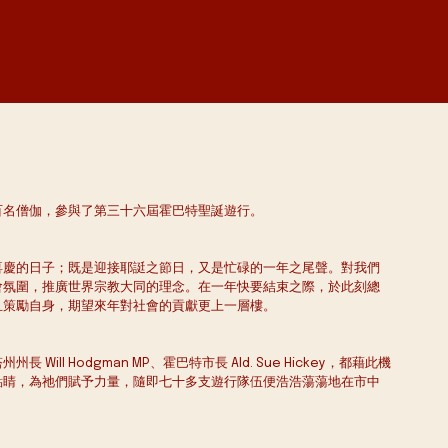
百名僧伽，參與了第三十六屆霍巴特聖誕遊行。
喜慶的日子；既是迎接耶誔之節日，又是忙碌的一年之尾聲。對我們
會氛圍，推廣世界宗教大同的理念。在一年快要結束之際，於此刻總
且策勵自身，期望來年對社會的貢獻更上一層樓。
l Hodgman MP、霍巴特市長 Ald. Sue Hickey，都藉此機
點睛，為祂們賦予力量，隨即七十多支遊行隊伍便浩浩蕩蕩地在市中