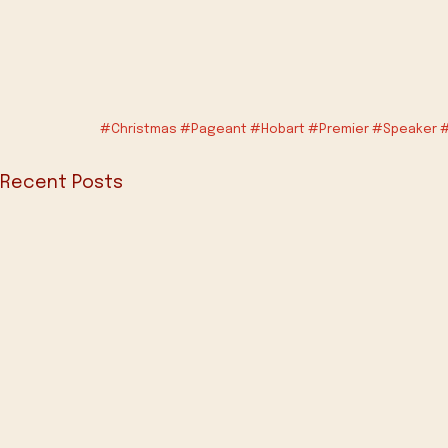
#Christmas
#Pageant
#Hobart
#Premier
#Speaker
#
Recent Posts