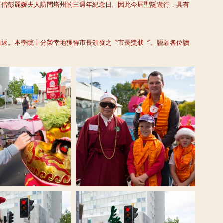
下偕彭麗媛夫人訪問塔州的三週年紀念日。因此今屆聖誕遊行，具有
而返。本學院十分榮幸地獲得市長頒發之〝市長獎狀〞。謹願各位讀