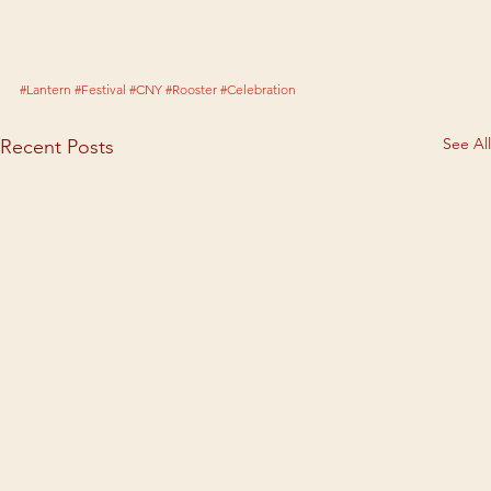
#Lantern
#Festival
#CNY
#Rooster
#Celebration
See All
Recent Posts