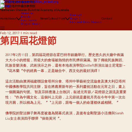
澳大利亞塔州中國佛教學院
澳大利亞塔州中國佛教學院
Tasmanian Chinese Buddhist Academy of Australia
About us
Concept
Events
Home
About
News
Cultural Park
Stage 1
Contact
Lion Dance
Lion and Deva Statues
Dragon dance
Feb 12, 2017
1 min read
第四屆花燈節
2017年2月11日，第四屆花燈節在霍巴特市鎮廳舉行。歷史悠久的大廳中佈滿
大大小小的燈籠，而偌大的會場被熱情的市民擠得滿滿。除了傳統民族舞蹈、
民族音樂演奏、武術演示之外，還有本地表演學院Exitleft所演出迪士尼電影－
〝花木蘭〞中的經典一幕，正是融合中、西文化的最好演繹！ 
這次活動由澳洲福建聯誼會塔州分會、塔州中華藝術交流協會及澳大利亞塔州
中國佛教學院共同主辦，旨在將農曆新年的一系列慶祝活動在元宵之日，畫上
一個圓滿的句號。 智及宗師應邀上台致詞，敍述元宵節／花燈節之源流及重要
性：〝作為中國文化，這個叫上元節，上元節就是慶祝月亮在今年中第一次出
現月圓，所以稱為上元。〞〝上元節，跟每一個人的命運都休戚相關。〞
佛學院的聖法獅子舞再度被邀為開幕式表演，及後有金剛聖源小活佛與Sarah 
Liu女士表演四手聯彈〝保衛黃河〞。