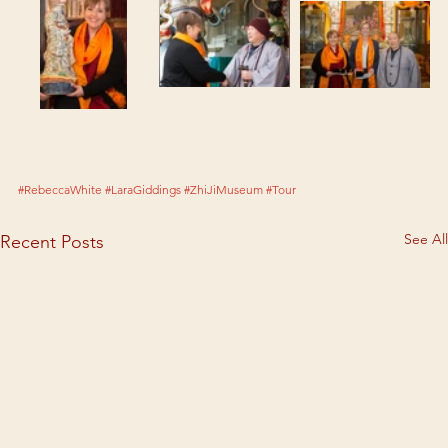
#RebeccaWhite
#LaraGiddings
#ZhiJiMuseum
#Tour
See All
Recent Posts