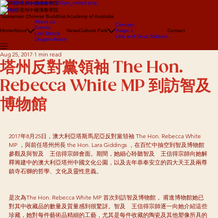
澳大利亞塔州中國佛教學院
澳大利亞塔州中國佛教學院
Tasmanian Chinese Buddhist Academy of Australia
About us
Concept
Events
Home
About
News
Cultural Park
Stage 1
Contact
Lion Dance
Lion and Deva Statues
Dragon dance
Aug 25, 2017
1 min read
塔州反對黨領袖 The Hon.
Rebecca White MP 到訪智及
博物館
2017年8月25日，澳大利亞塔斯馬尼亞反對黨領袖 The Hon. Rebecca White 
MP ，與前任塔州州長 the Hon. Lara Giddings ，在百忙中抽空到智及博物館
參觀及與智及　王信得宗師會面。期間，她細心聆聽智及　王信得宗師向她解
釋籌建中的澳大利亞塔州中國文化公園，以及去年恭奉安立的四大天王及兩尊
鎮寺石獅的哲學、文化及靈性意義。
是次為The Hon. Rebecca White MP 首次到訪智及博物館， 甫進博物館她已
對其中收藏品的數量及質量感到很驚訝。智及　王信得宗師逐一向她介紹這些
珍藏，她對每件藝術品精細的工藝，尤其是每件收藏的陶瓷及其他塑像所具的