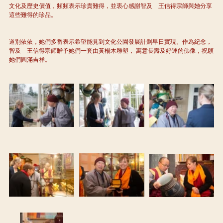
文化及歷史價值，頻頻表示珍貴難得，並衷心感謝智及　王信得宗師與她分享
這些難得的珍品。
道別依依，她們多番表示希望能見到文化公園發展計劃早日實現。作為紀念，
智及　王信得宗師贈予她們一套由黃楊木雕塑， 寓意長壽及好運的佛像，祝願
她們圓滿吉祥。