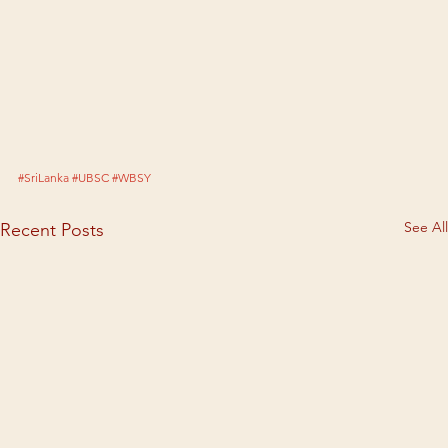
#SriLanka
#UBSC
#WBSY
See All
Recent Posts