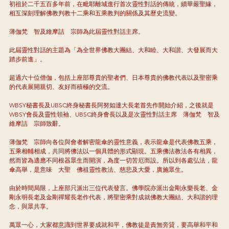
初祖於二千五百多年前，在毗耶離城進行首次靈性對話的傳統，續華嚴聖緣，
相互深刻理解佛教判教十二乘和五乘教判的關係及其歷史流變。
薄伽梵　智及維摩詰　宗師為此屆靈性對話主席。
此屆靈性對話的主題為「為全世界佛教大團結、大和睦、大和諧、大發展而大
踏步前進」。
超過六十位僧伽，包括上座部尊貴的聖者們、日本尊貴的佛教代表以及聖密乘
的代表展開親切、友好而積極的交流。
WBSY秘書長及UBSC終身秘書長阿努如達大長老首先作開始介紹，之後就是
WBSY會長及靈性領袖、UBSC終身㑹長以及是次靈性對話主席　薄伽梵　智及
維摩詰　宗師致辭。
薄伽梵　宗師向各位與會者解密龍傘的靈性意義，表示龍傘是代表佛教五乘，
五乘相輔相成，共同將佛法以一個具體的形式顯現。五乘佛法教法各有相異，
然而皆為適應不同根器眾生而開演，為度一切苦厄而設。所以到各處弘法，龍
傘高舉，是意味　大聖　佛祖靈性教法、慈悲及大愛，廣施眾生。
由於時間局限，上座部只派出三位代表發言。佛學院亦派出金剛永樂長老、金
剛永明長老及金剛禪耀長老作代表，將聖密乘對成就佛教大團結、大和諧的理
念，與眾共享。
萬眾一心，大家都意識到世界要成就和平，佛教徒是責無旁貸，要高舉和平和