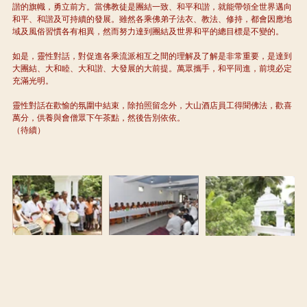
諧的旗幟，勇立前方。當佛教徒是團結一致、和平和諧，就能帶領全世界邁向
和平、和諧及可持續的發展。雖然各乘佛弟子法衣、教法、修持，都會因應地
域及風俗習慣各有相異，然而努力達到團結及世界和平的總目標是不變的。
如是，靈性對話，對促進各乘流派相互之間的理解及了解是非常重要，是達到
大團結、大和睦、大和諧、大發展的大前提。萬眾攜手，和平同進，前境必定
充滿光明。
靈性對話在歡愉的氛圍中結束，除拍照留念外，大山酒店員工得聞佛法，歡喜
萬分，供養與會僧眾下午茶點，然後告別依依。
（待續）