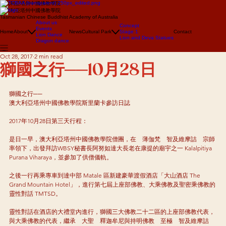
澳大利亞塔州中國佛教學院
澳大利亞塔州中國佛教學院
Tasmanian Chinese Buddhist Academy of Australia
About us
Concept
Events
Home
About
News
Cultural Park
Stage 1
Contact
Lion Dance
Lion and Deva Statues
Dragon dance
Oct 28, 2017
2 min read
獅國之行──10月28日
獅國之行──
澳大利亞塔州中國佛教學院斯里蘭卡參訪日誌
2017年10月28日第三天行程：
是日一早，澳大利亞塔州中國佛教學院僧團，在　薄伽梵　智及維摩詰　宗師
率領下，出發拜訪WBSY秘書長阿努如達大長老在康提的廟宇之一 Kalalpitiya 
Purana Viharaya，並參加了供僧儀軌。　
之後一行再乘專車到達中部 Matale 區新建豪華渡假酒店「大山酒店 The 
Grand Mountain Hotel」，進行第七屆上座部佛教、大乘佛教及聖密乘佛教的
靈性對話 TMTSD。
靈性對話在酒店的大禮堂內進行，獅國三大佛教二十二區的上座部佛教代表，
與大乘佛教的代表，繼承　大聖　釋迦牟尼與持明佛教　至極　智及維摩詰　