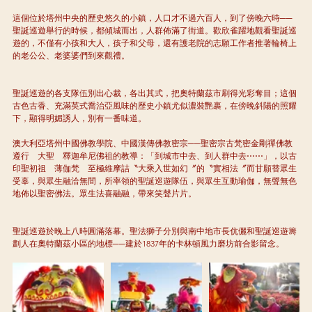
這個位於塔州中央的歷史悠久的小鎮，人口才不過六百人，到了傍晚六時──
聖誕巡遊舉行的時候，都傾城而出，人群佈滿了街道。歡欣雀躍地觀看聖誕巡
遊的，不僅有小孩和大人，孩子和父母，還有護老院的志願工作者推著輪椅上
的老公公、老婆婆們到來觀禮。
聖誕巡遊的各支隊伍別出心裁，各出其式，把奧特蘭茲市刷得光彩奪目；這個
古色古香、充滿英式喬治亞風味的歷史小鎮尤似濃裝艷裹，在傍晚斜陽的照耀
下，顯得明媚誘人，別有一番味道。
澳大利亞塔州中國佛教學院、中國漢傳佛教密宗──聖密宗古梵密金剛禪佛教
遵行　大聖　釋迦牟尼佛祖的教導：「到城市中去、到人群中去⋯⋯」，以古
印聖初祖　薄伽梵　至極維摩詰〝大乘入世如幻〞的〝實相法〞而甘願替眾生
受辜，與眾生融洽無間，所率領的聖誕巡遊隊伍，與眾生互動瑜伽，無聲無色
地佈以聖密佛法。眾生法喜融融，帶來笑聲片片。
聖誕巡遊於晚上八時圓滿落幕。聖法獅子分別與南中地市長伉儷和聖誕巡遊籌
劃人在奧特蘭茲小區的地標──建於1837年的卡林頓風力磨坊前合影留念。