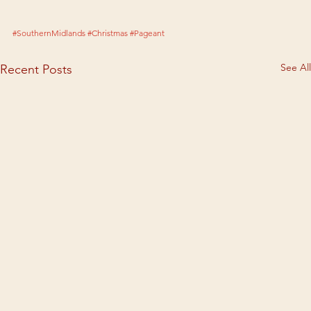
#SouthernMidlands
#Christmas
#Pageant
See All
Recent Posts