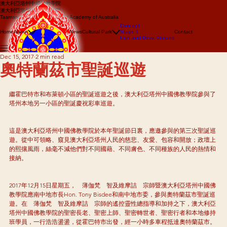
澳大利亞塔州中國佛教學院
澳大利亞塔州中國佛教學院
Tasmanian Chinese Buddhist Academy of Australia
About us
Concept
Events
Home
About
News
Cultural Park
Stage 1
Contact
Lion Dance
Lion and Deva Statues
Dragon dance
Dec 15, 2017
2 min read
奧特蘭茲市聖誕巡遊
繼霍巴特市和布萊頓小區的聖誕巡遊之後，澳大利亞塔州中國佛教學院參與了
塔州本地另一小區的聖誕慶祝彩車巡遊。
這是澳大利亞塔州中國佛教學院於本年聖誕節日裏，應邀參與的第三次聖誕巡
遊。從中可領略、窺見澳大利亞塔州人民的慈悲、友愛、包容和開放；政壇上
的熙攘風雨，絲毫不減他們對不同國藉、不同膚色、不同種族的人民的熱情和
接納。
2017年12月15日星期五，　薄伽梵　智及維摩詰　宗師暨澳大利亞塔州中國佛
教學院應南中地市長Hon. Tony Bisdee和南中地市委，參與奧特蘭茲市聖誕巡
遊。在　薄伽梵　智及維摩詰　宗師的遙控靈性總指導和加持之下，澳大利亞
塔州中國佛教學院的聖密長老、聖密上師、聖密轉世者、聖密行者和本地修持
班學員，一行浩浩盪盪，從霍巴特市出發，經一小時多車程抵達奧特蘭茲市。