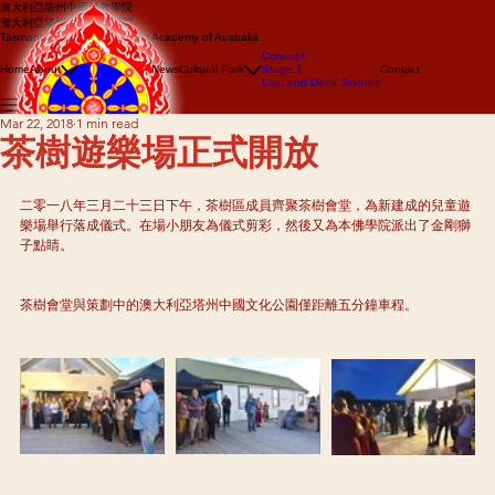
澳大利亞塔州中國佛教學院
澳大利亞塔州中國佛教學院
Tasmanian Chinese Buddhist Academy of Australia
About us
Concept
Events
Home
About
News
Cultural Park
Stage 1
Contact
Lion Dance
Lion and Deva Statues
Dragon dance
Mar 22, 2018
1 min read
茶樹遊樂場正式開放
二零一八年三月二十三日下午，茶樹區成員齊聚茶樹會堂，為新建成的兒童遊
樂場舉行落成儀式。在場小朋友為儀式剪彩，然後又為本佛學院派出了金剛獅
子點睛。
茶樹會堂與策劃中的澳大利亞塔州中國文化公園僅距離五分鐘車程。