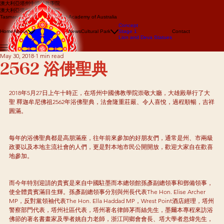
澳大利亞塔州中國佛教學院
澳大利亞塔州中國佛教學院
Tasmanian Chinese Buddhist Academy of Australia
About us
Concept
Events
Home
About
News
Cultural Park
Stage 1
Contact
Lion Dance
Lion and Deva Statues
Dragon dance
May 30, 2018
1 min read
2562 浴佛聖典
2018年5月27日上午十時正，在塔州中國佛教學院崇敬大廳，大雄殿舉行了大
聖 釋迦牟尼佛祖2562年浴佛聖典，法會隆重莊嚴、令人喜悅，過程順暢，吉祥
圓滿。
每年的浴佛聖典都是高朋滿座，往年前來參加的好朋友們，通常是州、市兩級
政要以及本地主流社會的人們，更是對本地市民公開開放，歡迎大家自在歡喜
地參加。
而今年特別迎請的貴賓是來自中國駐墨而本總領館孫彥副總領事和鄧備領事，
使全體貴賓滿目生輝。孫彥副總領事分別與州長代表The Hon. Elise Archer 
MP，反對黨領袖代表The Hon. Ella Haddad MP，Wrest Point酒店經理，塔州
警察部門代表，塔州社區代表，塔州著名律師茅而絲先生，墨爾本專程來訪浴
佛節的著名書畫家及學者姚自力老師，浙江同鄉會會長、塔大學者忽煒先生，