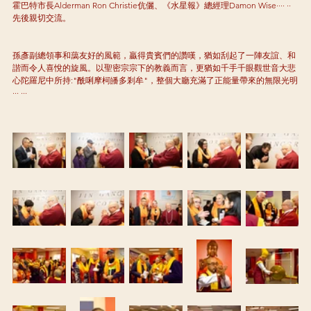
霍巴特市長Alderman Ron Christie伉儷、《水星報》總經理Damon Wise···· ··
先後親切交流。
孫彥副總領事和藹友好的風範，贏得貴賓們的讚嘆，猶如刮起了一陣友誼、和
諧而令人喜悅的旋風。以聖密宗宗下的教義而言，更猶如千手千眼觀世音大悲
心陀羅尼中所持:"酰唎摩柯皤多剎牟"，整個大廳充滿了正能量帶來的無限光明
··· ···