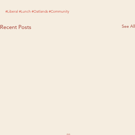
#Liberal
#Lunch
#Oatlands
#Community
See All
Recent Posts