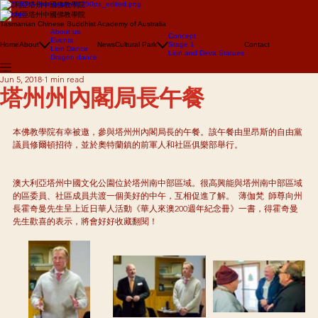
澳大利亞塔州中國佛教學院
澳大利亞塔州中國佛教學院
Tasmanian Chinese Buddhist Academy of Australia
About us
Concept
Events
Home
About
News
Cultural Park
Stage 1
Contact
Lion Dance
Lion and Deva Statues
Dragon dance
Jun 5, 2018
1 min read
塔州州內閣局長午餐
本佛教學院有幸被邀，參與塔州州內閣局長的午餐。該午餐由里昂斯的自由黨
議員修爾頓招待，並於奧特蘭鎮的前軍人和社區俱樂部舉行。
澳大利亞塔州中國文化公園位於塔州南中部區域。很高興能與塔州南中部區域
的區委員、社區成員共渡一個美好的中午，互相促進了解。  薄伽梵  師尊向州
長霍奇曼先生呈上近日華人活動《華人來澳200週年紀念冊》一書，得霍奇曼
先生歡喜的表示，將會好好收藏翻閱！