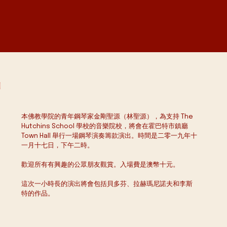
出
本佛教學院的青年鋼琴家金剛聖源（林聖源），為支持 The 
Hutchins School 學校的音樂院校，將會在霍巴特市鎮廳 
Town Hall 舉行一場鋼琴演奏籌款演出。時間是二零一九年十
一月十七日，下午二時。
歡迎所有有興趣的公眾朋友觀賞。入場費是澳幣十元。
這次一小時長的演出將會包括貝多芬、拉赫瑪尼諾夫和李斯
特的作品。